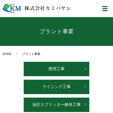
メ
プラント事業
HOME
プラント事業
煙突工事
ライニング工事
油圧スプリッター解体工事